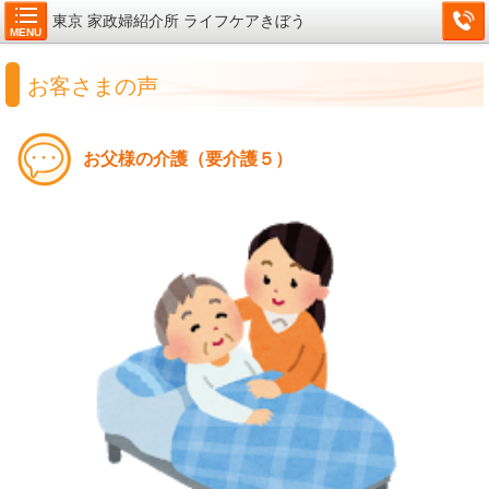
東京 家政婦紹介所 ライフケアきぼう
MENU
お客さまの声
お父様の介護（要介護５）